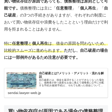
買い物依存症が原因であっても、債務整理は原則として可
能です。
債務整理には主に「
任意整理
」「
個人再生
」「
自
己破産
」の3つの手続きがありますが、それぞれの制度に
おいて買い物依存症や浪費をしたことという理由だけで利
用を拒まれることはありません。
特に
任意整理
と
個人再生
は、借金の原因を問わないため、
比較的スムーズに進められます。
ただし、自己破産の場合
には一部例外があるため注意が必要です。
自己破産とは?メリット・デメリット・流れを解
説
自己破産とは、借金を返済することができなくなった場合
に、債務者が持つ資産をお金に換えて債権者に公平に分配
する手続き(破産手続)と、それでも残った借金について、
一定の要件のもとに免除する手続き(免責手続)のことで
す。少し難しい表現なのでより具...
sendai.lawyer-web.jp
買い物依存症が原因である場合の債務整理