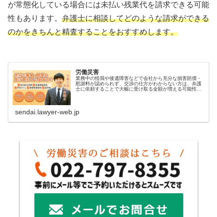
が常態化している場合には未払い残業代を請求できる可能
性もあります。
弁護士に相談してどのような請求ができる
のかをきちんと精査することをおすすめします。
労働災害
業務中の怪我や後遺障害などで会社から充分な損害賠償・
慰謝料が認められず、交渉の仕方がわからない方は、弁護
士に依頼することで大幅に受け取る金額が増える可能性が
あります。仙台青葉ゆかり法律事務所では、労災被害者に
寄り添い適正な損害賠償を受けれる...
sendai.lawyer-web.jp