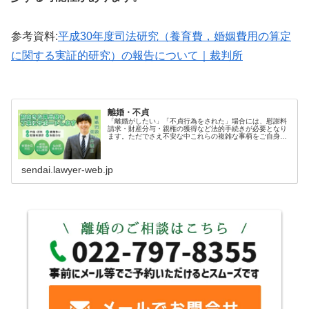
参考資料:
平成30年度司法研究（養育費，婚姻費用の算定
に関する実証的研究）の報告について｜裁判所
離婚・不貞
「離婚がしたい」「不貞行為をされた」場合には、慰謝料
請求・財産分与・親権の獲得など法的手続きが必要となり
ます。ただでさえ不安な中これらの複雑な事柄をご自身で
処理するには限界があるので、弁護士への依頼をおすすめ
しています。仙台青葉ゆかり法律事...
sendai.lawyer-web.jp