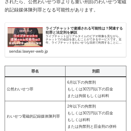
されたら、公然わいせつ罪よりも重い刑罰のわいせつ電磁
的記録媒体陳列罪となる可能性があります。
ライブチャットで逮捕される可能性は？関連する
犯罪と法定刑を解説
ライブチャットはリアルタイムのビデオ映像を見ながら、
チャットでの会話を楽しむことができるサービスです。近
年、ライブチャットをわいせつな目的で利用することによ
る逮捕報道を目にする機会も多くなっています。「ライブ
チャットで逮捕されるのはどのよう…
sendai.lawyer-web.jp
罪名
刑罰
6月以下の拘禁刑
公然わいせつ罪
もしくは30万円以下の罰金
または拘留もしくは科料
2年以下の拘禁刑
もしくは30万円以下の罰金
わいせつ電磁的記録媒体陳列罪
もしくは科料
または拘禁刑と罰金刑の併科