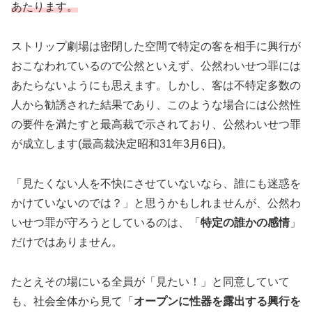
あたります。
ストリップ劇場は密閉した空間で特定の客を相手に興行が
おこなわれているので公然といえず、公然わいせつ罪には
あたらないようにも思えます。しかし、客は不特定多数の
人から勧誘された結果であり、このような場合には公然性
の要件を満たすと最高裁で示されており、公然わいせつ罪
が成立します(最高裁決定昭和31年3月6日)。
「見たくない人を不快にさせていないなら、誰にも迷惑を
かけていないのでは？」と思うかもしれませんが、公然わ
いせつ罪が守ろうとしているのは、「
特定の誰かの感情
」
だけではありません。
たとえその場にいる全員が「見たい！」と同意していて
も、社会全体から見て「
オープンに性器を露出する興行を