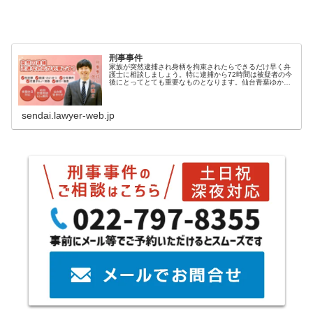
刑事事件
家族が突然逮捕され身柄を拘束されたらできるだけ早く弁
護士に相談しましょう。特に逮捕から72時間は被疑者の今
後にとってとても重要なものとなります。仙台青葉ゆかり
法律事務所では、一歩先を見据えた刑事弁護活動を実践
し、不起訴・早期釈放・減刑実現を...
sendai.lawyer-web.jp