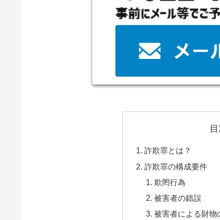
目
詐欺罪とは？
詐欺罪の構成要件
欺罔行為
被害者の錯誤
被害者による財物