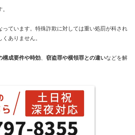
す。
なっています。特殊詐欺に対しては重い処罰が科され
しくありません。
の構成要件や時効
、
窃盗罪や横領罪との違い
などを解