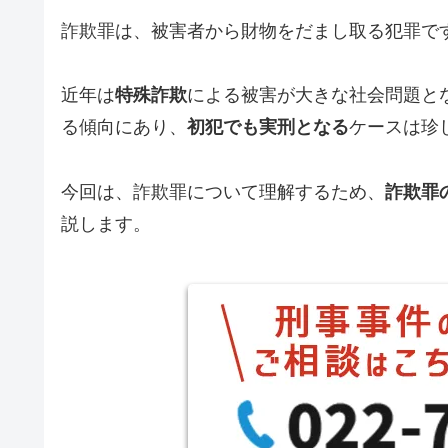
詐欺罪は、被害者から財物をだまし取る犯罪で
近年は
特殊詐欺
による被害が大きな社会問題と
る傾向にあり、
初犯でも実刑となる
ケースは珍
今回は、詐欺罪について理解するため、
詐欺罪
説します。